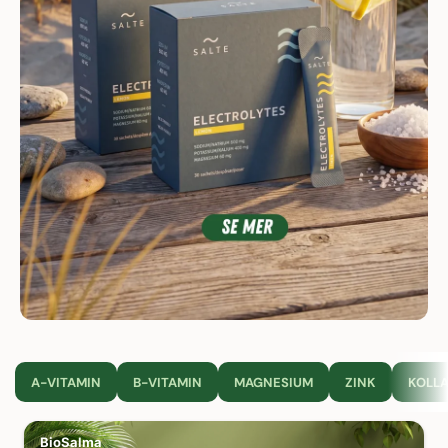
A-VITAMIN
B-VITAMIN
MAGNESIUM
ZINK
KOLL
BioSalma