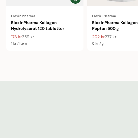
Av
Elexir Pharma
Av
Elexir Pharma
Elexir Pharma Kollagen
Elexir Pharma Kollage
Hydrolyserat 120 tabletter
Peptan 500 g
173 kr
259 kr
202 kr
277 kr
Försäljningspris
Ordinarie pris
Försäljningspris
Ordinarie pris
Enhetspris
1 kr
/
item
Enhetspris
0 kr
/
g