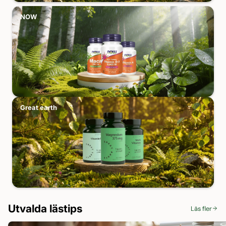
NOW
Great earth
Utvalda lästips
Läs fler