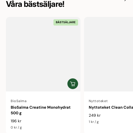
Våra bästsäljare!
BÄSTSÄLJARE
Av
BioSalma
Av
Nyttoteket
BioSalma Creatine Monohydrat
Nyttoteket Clean Coll
500 g
249 kr
Ordinarie pris
196 kr
Enhetspris
1 kr
/
g
Ordinarie pris
Enhetspris
0 kr
/
g