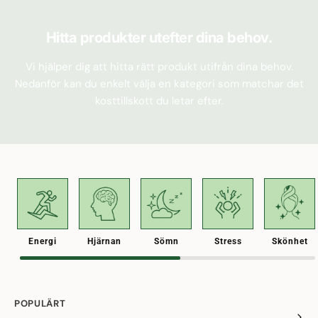
Hitta produkter utefter dina behov.
Vi hjälper dig att hitta rätt produkt utifrån dina behov.
Nedanför kan du enkelt välja en kategori som matchar det
kosttillskott du letar efter.
Energi
Hjärnan
Sömn
Stress
Skönhet
POPULÄRT