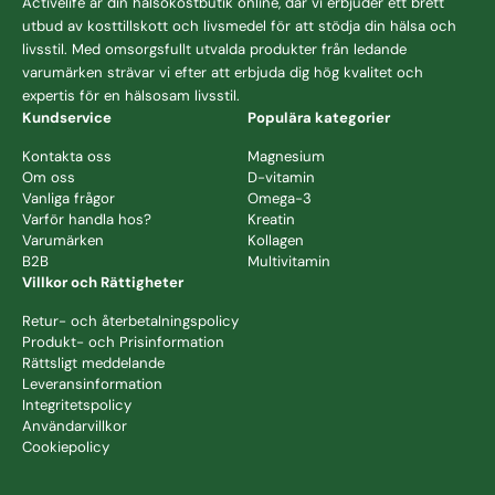
Activelife är din hälsokostbutik online, där vi erbjuder ett brett
utbud av
kosttillskott
och livsmedel för att stödja din hälsa och
livsstil. Med omsorgsfullt utvalda produkter från ledande
varumärken strävar vi efter att erbjuda dig hög kvalitet och
expertis för en hälsosam livsstil.
Kundservice
Populära kategorier
Kontakta oss
Magnesium
Om oss
D-vitamin
Vanliga frågor
Omega-3
Varför handla hos?
Kreatin
Varumärken
Kollagen
B2B
Multivitamin
Villkor och Rättigheter
Retur- och återbetalningspolicy
Produkt- och Prisinformation
Rättsligt meddelande
Leveransinformation
Integritetspolicy
Användarvillkor
Cookiepolicy