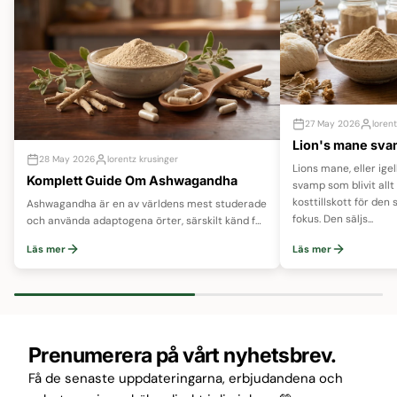
27 May 2026
lorent
Lion's mane sva
28 May 2026
lorentz krusinger
Lions mane, eller ig
Komplett Guide Om Ashwagandha
svamp som blivit all
kosttillskott för den 
Ashwagandha är en av världens mest studerade
fokus. Den säljs...
och använda adaptogena örter, särskilt känd för
sin förmåga att stötta kroppen vid stress, öka
Läs mer
Läs mer
energin...
Prenumerera på vårt nyhetsbrev.
Få de senaste uppdateringarna, erbjudandena och