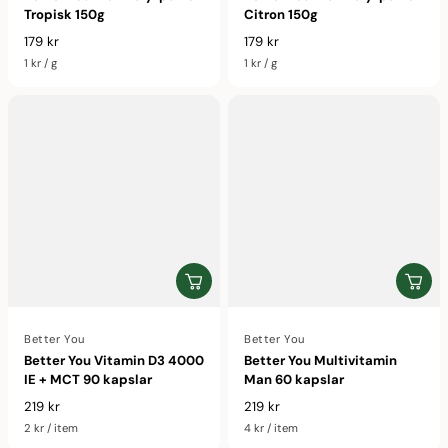
Tropisk 150g
Citron 150g
179 kr
179 kr
Ordinarie pris
Ordinarie pris
Enhetspris
1 kr
/
g
Enhetspris
1 kr
/
g
Av
Better You
Av
Better You
Better You Vitamin D3 4000
Better You Multivitamin
IE + MCT 90 kapslar
Man 60 kapslar
219 kr
219 kr
Ordinarie pris
Ordinarie pris
Enhetspris
2 kr
/
item
Enhetspris
4 kr
/
item