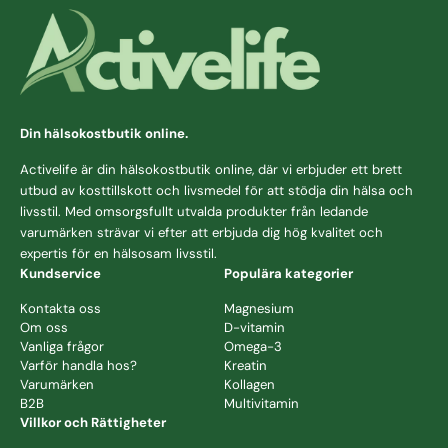
Din hälsokostbutik online.
Activelife är din hälsokostbutik online, där vi erbjuder ett brett
utbud av
kosttillskott
och livsmedel för att stödja din hälsa och
livsstil. Med omsorgsfullt utvalda produkter från ledande
varumärken strävar vi efter att erbjuda dig hög kvalitet och
expertis för en hälsosam livsstil.
Kundservice
Populära kategorier
Kontakta oss
Magnesium
Om oss
D-vitamin
Vanliga frågor
Omega-3
Varför handla hos?
Kreatin
Varumärken
Kollagen
B2B
Multivitamin
Villkor och Rättigheter