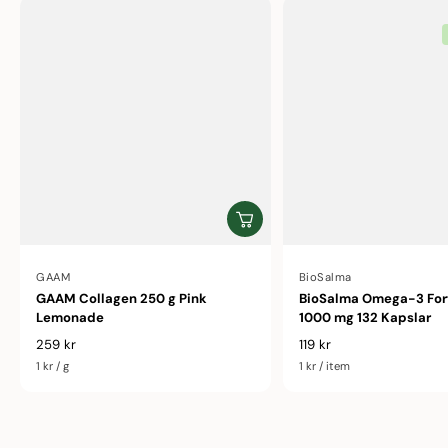
Av
GAAM
Av
BioSalma
GAAM Collagen 250 g Pink
BioSalma Omega-3 For
Lemonade
1000 mg 132 Kapslar
259 kr
119 kr
Ordinarie pris
Ordinarie pris
Enhetspris
1 kr
/
g
Enhetspris
1 kr
/
item