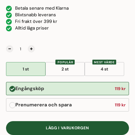
Betala senare med Klarna
Blixtsnabb leverans
Fri frakt över 399 kr
Alltid låga priser
POPULÄR
MEST VÄRDE
1 st
2 st
4 st
Engångsköp
119 kr
Prenumerera och spara
119 kr
LÄGG I VARUKORGEN