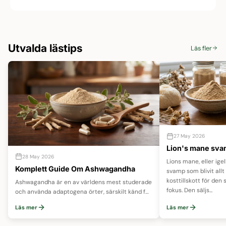
Utvalda lästips
Läs fler
27 May 2026
Lion's mane sva
28 May 2026
Lions mane, eller ig
Komplett Guide Om Ashwagandha
svamp som blivit all
kosttillskott för den 
Ashwagandha är en av världens mest studerade
fokus. Den säljs...
och använda adaptogena örter, särskilt känd för
sin förmåga att stötta kroppen vid stress, öka
Läs mer
Läs mer
energin...