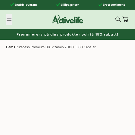
Hoppa till innehållet
Snabb leverans
Billiga priser
Brett sortiment
Activelife
Söka
Varuk
Prenumerera på dina produkter och få 15% rabatt!
Hem
Pureness Premium D3-vitamin 2000 IE 60 Kapslar