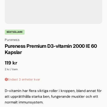
BÄSTSÄLJARE
Pureness
Pureness Premium D3-vitamin 2000 IE 60
Kapslar
Ordinarie pris
119 kr
Enhetspris
2 kr
/
item
Endast 3 enheter kvar
D-vitamin har flera viktiga roller i kroppen, bland annat för
att upprätthålla starka ben, fungerande muskler och ett
normalt immunsystem.